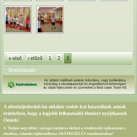
Oldalak
« első
‹ előző
1
2
3
Bejelentkezés
Az oldalon található adatok másolása, vagy publikálása
kizárólag a obudaijudoclub.hu engedélyével lehetséges!
Az oldalt fejlesztette és üzemelteti a Best sales Team Kft.
A obudaijudoclub.hu oldalon cookie-kat használunk annak
érdekében, hogy a legjobb felhasználói élményt nyújthassuk
Önnek!
A 'Tudjon meg többet' szövegre kattintva elérheti a részletesebb tájékoztatást e
témában, valamint tájékozódhataz ADATKEZELÉS vonatkozásában!