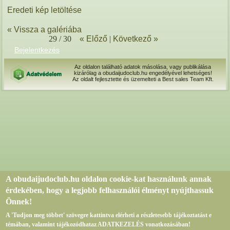
Eredeti kép letöltése
« Vissza a galériába
29 / 30
« Előző
|
Következő »
Bejelentkezés
Az oldalon található adatok másolása, vagy publikálása
kizárólag a obudaijudoclub.hu engedélyével lehetséges!
Az oldalt fejlesztette és üzemelteti a Best sales Team Kft.
A obudaijudoclub.hu oldalon cookie-kat használunk annak
érdekében, hogy a legjobb felhasználói élményt nyújthassuk
Önnek!
A 'Tudjon meg többet' szövegre kattintva elérheti a részletesebb tájékoztatást e
témában, valamint tájékozódhataz ADATKEZELÉS vonatkozásában!