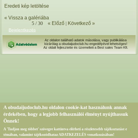
Eredeti kép letöltése
« Vissza a galériába
5 / 30
« Előző
|
Következő »
Bejelentkezés
Az oldalon található adatok másolása, vagy publikálása
kizárólag a obudaijudoclub.hu engedélyével lehetséges!
Az oldalt fejlesztette és üzemelteti a Best sales Team Kft.
A obudaijudoclub.hu oldalon cookie-kat használunk annak
érdekében, hogy a legjobb felhasználói élményt nyújthassuk
Önnek!
A 'Tudjon meg többet' szövegre kattintva elérheti a részletesebb tájékoztatást e
témában, valamint tájékozódhataz ADATKEZELÉS vonatkozásában!