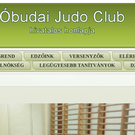
SREND
EDZŐINK
VERSENYZŐK
ELÉR
ELNÖKSÉG
LEGÜGYESEBB TANÍTVÁNYOK
D