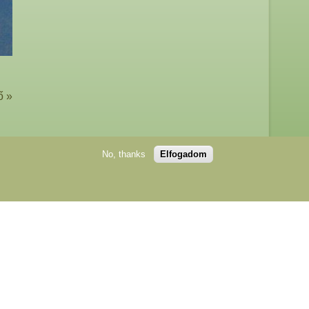
ő »
No, thanks
Elfogadom
edélyével lehetséges!