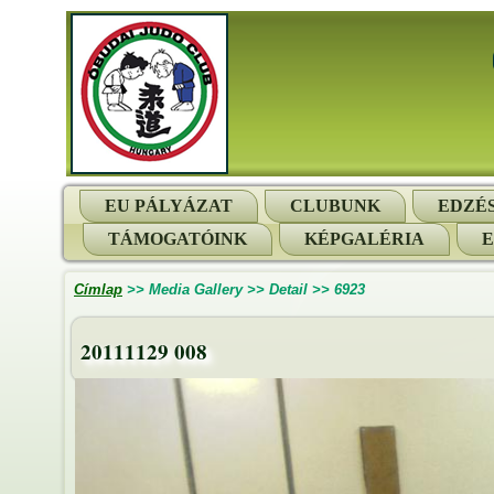
EU PÁLYÁZAT
CLUBUNK
EDZÉ
TÁMOGATÓINK
KÉPGALÉRIA
Címlap
>>
Media Gallery
>>
Detail
>>
6923
20111129 008