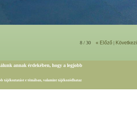
8 / 30
« Előző
|
Következ
nálunk annak érdekében, hogy a legjobb
sebb tájékoztatást e témában, valamint tájékozódhataz
Az oldalon található adatok másolása, vagy publikálása kizárólag a obudaijudoclub.hu eng
Az oldalt fejlesztette és üzemelteti a Best sales Team Kft.