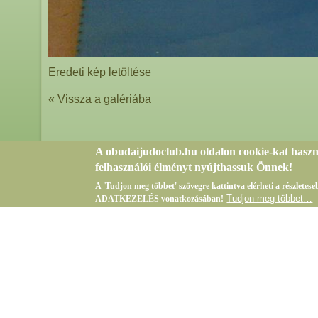
Eredeti kép letöltése
« Vissza a galériába
A obudaijudoclub.hu oldalon cookie-kat hasz
felhasználói élményt nyújthassuk Önnek!
A 'Tudjon meg többet' szövegre kattintva elérheti a részlete
Tudjon meg többet…
ADATKEZELÉS vonatkozásában!
Bejelentkezés