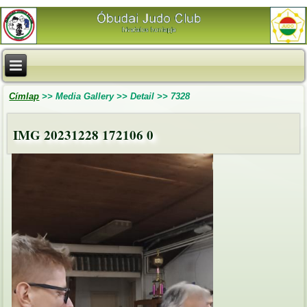
Címlap
>>
Media Gallery
>>
Detail
>>
7328
IMG 20231228 172106 0