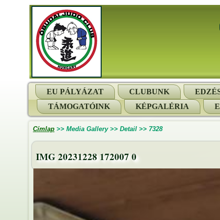
EU PÁLYÁZAT
CLUBUNK
EDZÉ
TÁMOGATÓINK
KÉPGALÉRIA
Címlap
>>
Media Gallery
>>
Detail
>>
7328
IMG 20231228 172007 0