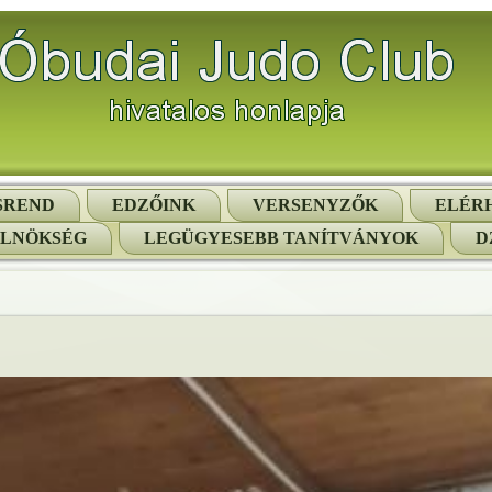
SREND
EDZŐINK
VERSENYZŐK
ELÉR
ELNÖKSÉG
LEGÜGYESEBB TANÍTVÁNYOK
D