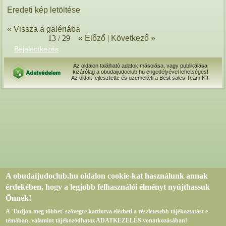
Eredeti kép letöltése
« Vissza a galériába
13 / 29
« Előző
|
Következő »
Bejelentkezés
Az oldalon található adatok másolása, vagy publikálása
kizárólag a obudaijudoclub.hu engedélyével lehetséges!
Az oldalt fejlesztette és üzemelteti a Best sales Team Kft.
A obudaijudoclub.hu oldalon cookie-kat használunk annak
érdekében, hogy a legjobb felhasználói élményt nyújthassuk
Önnek!
A 'Tudjon meg többet' szövegre kattintva elérheti a részletesebb tájékoztatást e
témában, valamint tájékozódhataz ADATKEZELÉS vonatkozásában!