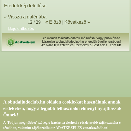
Eredeti kép letöltése
« Vissza a galériába
12 / 29
« Előző
|
Következő »
Bejelentkezés
Az oldalon található adatok másolása, vagy publikálása
kizárólag a obudaijudoclub.hu engedélyével lehetséges!
Az oldalt fejlesztette és üzemelteti a Best sales Team Kft.
A obudaijudoclub.hu oldalon cookie-kat használunk annak
érdekében, hogy a legjobb felhasználói élményt nyújthassuk
Önnek!
A 'Tudjon meg többet' szövegre kattintva elérheti a részletesebb tájékoztatást e
témában, valamint tájékozódhataz ADATKEZELÉS vonatkozásában!