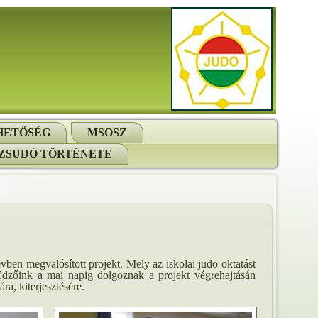
HETŐSÉG
MSOSZ
ZSUDÓ TÖRTÉNETE
en megvalósított projekt. Mely az iskolai judo oktatást
Edzőink a mai napig dolgoznak a projekt végrehajtásán
ra, kiterjesztésére.