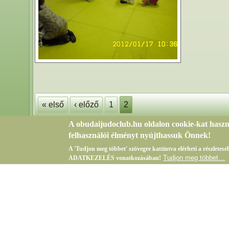
Oldalak
« első
‹ előző
1
2
A obudaijudoclub.hu oldalon cookie-kat hasz
felhasználói élményt nyújthassuk Önnek!
A 'Tudjon meg többet' szövegre kattintva elérheti a részlete
Tudjon meg többet…
ADATKEZELÉS vonatkozásában!
Bejelentkezés