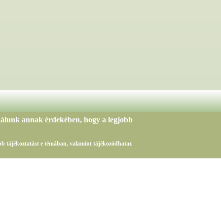
nálunk annak érdekében, hogy a legjobb
sebb tájékoztatást e témában, valamint tájékozódhataz
Az oldalon található adatok másolása, vagy publikálása kizárólag a obudaijudoclub.hu eng