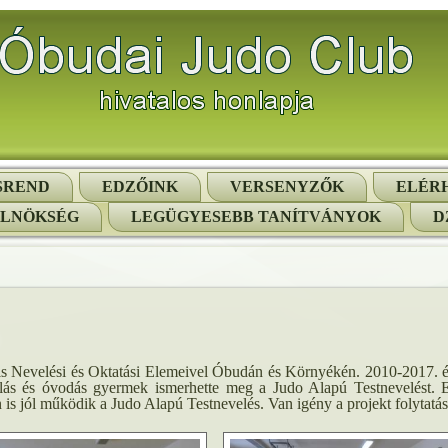
SREND
EDZŐINK
VERSENYZŐK
ELÉR
ELNÖKSÉG
LEGÜGYESEBB TANÍTVÁNYOK
D
 Nevelési és Oktatási Elemeivel Óbudán és Környékén. 2010-2017. évb
lás és óvodás gyermek ismerhette meg a Judo Alapú Testnevelést. 
 is jól működik a Judo Alapú Testnevelés. Van igény a projekt folytatásá