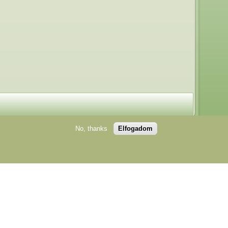
No, thanks
Elfogadom
edélyével lehetséges!