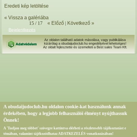
Eredeti kép letöltése
« Vissza a galériába
15 / 17
« Előző
|
Következő »
Bejelentkezés
Az oldalon található adatok másolása, vagy publikálása
kizárólag a obudaijudoclub.hu engedélyével lehetséges!
Az oldalt fejlesztette és üzemelteti a Best sales Team Kft.
A obudaijudoclub.hu oldalon cookie-kat használunk annak
érdekében, hogy a legjobb felhasználói élményt nyújthassuk
Önnek!
A 'Tudjon meg többet' szövegre kattintva elérheti a részletesebb tájékoztatást e
témában, valamint tájékozódhataz ADATKEZELÉS vonatkozásában!