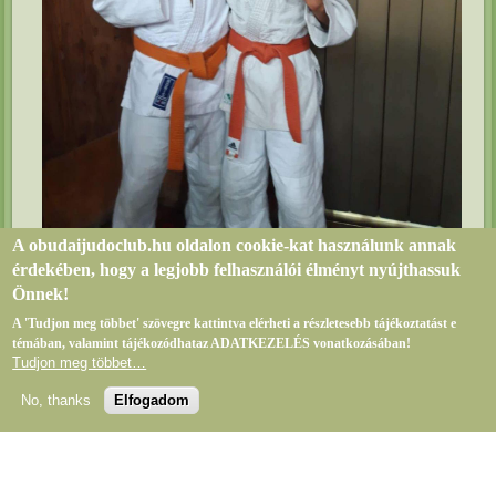
A obudaijudoclub.hu oldalon cookie-kat használunk annak
érdekében, hogy a legjobb felhasználói élményt nyújthassuk
Krizbai Dávid II. hely
Önnek!
Galó Bence I. hely
A 'Tudjon meg többet' szövegre kattintva elérheti a részletesebb tájékoztatást e
témában, valamint tájékozódhataz ADATKEZELÉS vonatkozásában!
Bejelentkezés
Tudjon meg többet…
Az oldalon található adatok másolása, vagy publikálása
kizárólag a obudaijudoclub.hu engedélyével lehetséges!
No, thanks
Elfogadom
Az oldalt fejlesztette és üzemelteti a Best sales Team Kft.