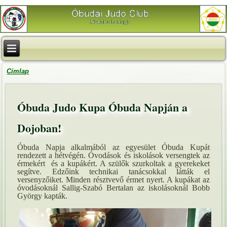
Címlap
Óbuda Judo Kupa Óbuda Napján a
Dojoban!
Óbuda Napja alkalmából az egyesület Óbuda Kupát
rendezett a hétvégén. Óvodások és iskolások versengtek az
érmekért és a kupákért. A szülők szurkoltak a gyerekeket
segítve. Edzőink technikai tanácsokkal látták el
versenyzőiket. Minden résztvevő érmet nyert. A kupákat az
óvodásoknál Sallig-Szabó Bertalan az iskolásoknál Bobb
György kapták.