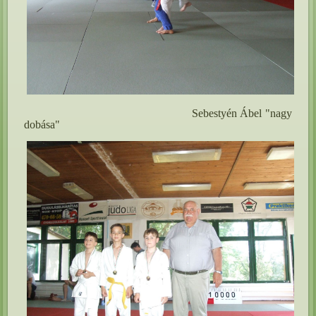
Sebestyén Ábel "nagy
dobása"