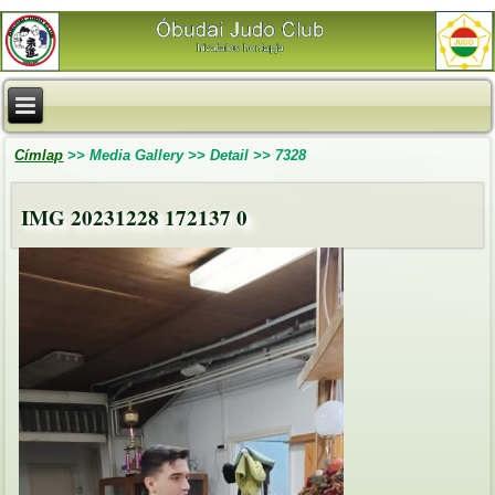
Címlap
>>
Media Gallery
>>
Detail
>>
7328
IMG 20231228 172137 0