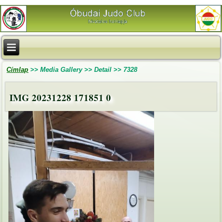
Címlap
>>
Media Gallery
>>
Detail
>>
7328
IMG 20231228 171851 0