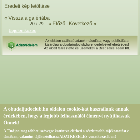
Eredeti kép letöltése
« Vissza a galériába
20 / 29
« Előző
|
Következő »
Bejelentkezés
Az oldalon található adatok másolása, vagy publikálása
kizárólag a obudaijudoclub.hu engedélyével lehetséges!
Az oldalt fejlesztette és üzemelteti a Best sales Team Kft.
A obudaijudoclub.hu oldalon cookie-kat használunk annak
érdekében, hogy a legjobb felhasználói élményt nyújthassuk
Önnek!
A 'Tudjon meg többet' szövegre kattintva elérheti a részletesebb tájékoztatást e
témában, valamint tájékozódhataz ADATKEZELÉS vonatkozásában!