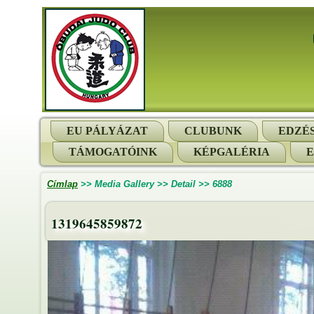
EU PÁLYÁZAT
CLUBUNK
EDZÉ
TÁMOGATÓINK
KÉPGALÉRIA
Címlap
>>
Media Gallery
>>
Detail
>>
6888
1319645859872