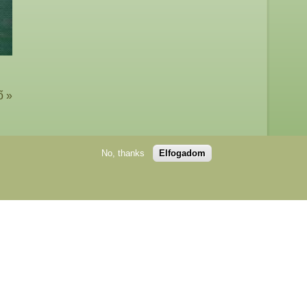
ő »
No, thanks
Elfogadom
edélyével lehetséges!