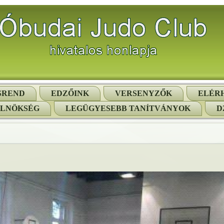
SREND
EDZŐINK
VERSENYZŐK
ELÉR
ELNÖKSÉG
LEGÜGYESEBB TANÍTVÁNYOK
D