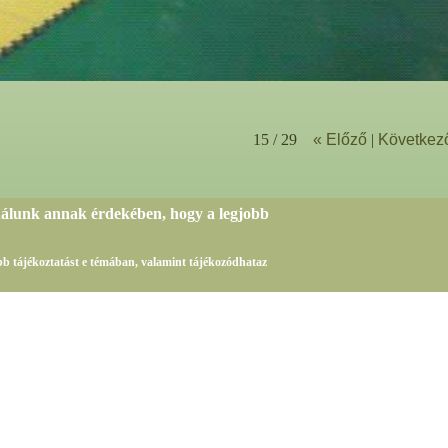
15 / 29
« Előző
|
Következ
nálunk annak érdekében, hogy a legjobb
sebb tájékoztatást e témában, valamint tájékozódhataz
Az oldalon található adatok másolása, vagy publikálása kizárólag a obudaijudoclub.hu eng
Az oldalt fejlesztette és üzemelteti a Best sales Team Kft.