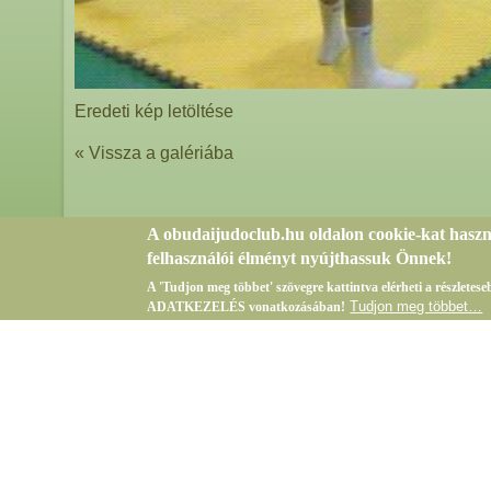
Eredeti kép letöltése
« Vissza a galériába
A obudaijudoclub.hu oldalon cookie-kat hasz
felhasználói élményt nyújthassuk Önnek!
A 'Tudjon meg többet' szövegre kattintva elérheti a részlete
Tudjon meg többet…
ADATKEZELÉS vonatkozásában!
Bejelentkezés