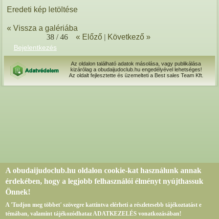
Eredeti kép letöltése
« Vissza a galériába
38 / 46
« Előző
|
Következő »
Bejelentkezés
Az oldalon található adatok másolása, vagy publikálása
kizárólag a obudaijudoclub.hu engedélyével lehetséges!
Az oldalt fejlesztette és üzemelteti a Best sales Team Kft.
A obudaijudoclub.hu oldalon cookie-kat használunk annak
érdekében, hogy a legjobb felhasználói élményt nyújthassuk
Önnek!
A 'Tudjon meg többet' szövegre kattintva elérheti a részletesebb tájékoztatást e
témában, valamint tájékozódhataz ADATKEZELÉS vonatkozásában!