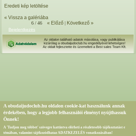
Eredeti kép letöltése
« Vissza a galériába
6 / 46
« Előző
|
Következő »
Bejelentkezés
Az oldalon található adatok másolása, vagy publikálása
kizárólag a obudaijudoclub.hu engedélyével lehetséges!
Az oldalt fejlesztette és üzemelteti a Best sales Team Kft.
A obudaijudoclub.hu oldalon cookie-kat használunk annak
érdekében, hogy a legjobb felhasználói élményt nyújthassuk
Önnek!
A 'Tudjon meg többet' szövegre kattintva elérheti a részletesebb tájékoztatást e
témában, valamint tájékozódhataz ADATKEZELÉS vonatkozásában!