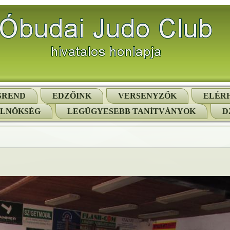
SREND
EDZŐINK
VERSENYZŐK
ELÉR
ELNÖKSÉG
LEGÜGYESEBB TANÍTVÁNYOK
D