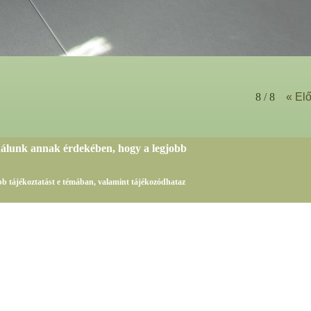
8 / 8
« El
nálunk annak érdekében, hogy a legjobb
sebb tájékoztatást e témában, valamint tájékozódhataz
Az oldalon található adatok másolása, vagy publikálása kizárólag a obudaijudoclub.hu eng
Az oldalt fejlesztette és üzemelteti a Best sales Team Kft.