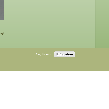
őző
No, thanks
Elfogadom
edélyével lehetséges!