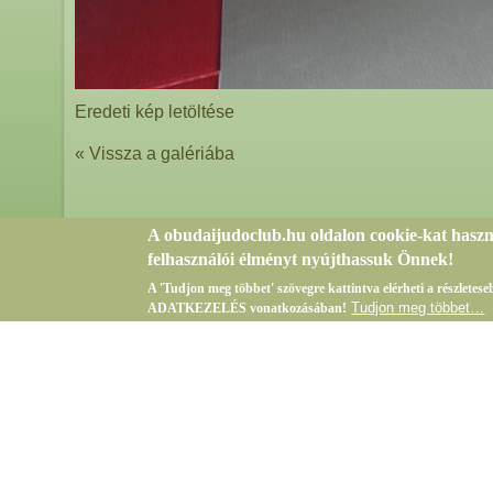
Eredeti kép letöltése
« Vissza a galériába
A obudaijudoclub.hu oldalon cookie-kat hasz
felhasználói élményt nyújthassuk Önnek!
A 'Tudjon meg többet' szövegre kattintva elérheti a részlete
Tudjon meg többet…
ADATKEZELÉS vonatkozásában!
Bejelentkezés