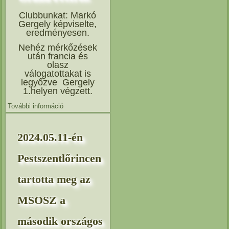
Clubbunkat: Markó
Gergely képviselte,
eredményesen.
Nehéz mérkőzések
után francia és
olasz
válogatottakat is
legyőzve Gergely
1.helyen végzett.
További információ
Tudósítás a Zágráb/ Velika Goricai EJU Adaptált Judo
Grand Prixről. tartalommal kapcsolatosan
2024.05.11-én
Pestszentlőrincen
tartotta meg az
MSOSZ a
második országos