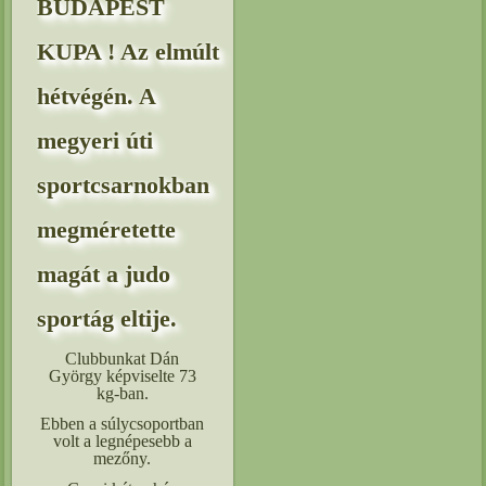
BUDAPEST
KUPA ! Az elmúlt
hétvégén. A
megyeri úti
sportcsarnokban
megméretette
magát a judo
sportág eltije.
Clubbunkat Dán
György képviselte 73
kg-ban.
Ebben a súlycsoportban
volt a legnépesebb a
mezőny.