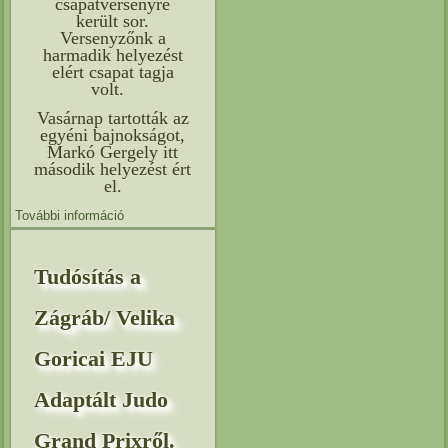
csapatversenyre
került sor.
Versenyzőnk a
harmadik helyezést
elért csapat tagja
volt.
Vasárnap tartották az
egyéni bajnokságot,
Markó Gergely itt
második helyezést ért
el.
További információ
Beszámoló az Usteri (Svájc) Speciális Olimpiai
versenyről. tartalommal kapcsolatosan
Tudósítás a
Zágráb/ Velika
Goricai EJU
Adaptált Judo
Grand Prixről.