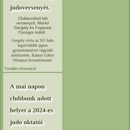
judoversenyét.
Clubbunkból két
versenyző, Markó
Gergely és Fogarasi
Csongor indult.
Gergely vívta az SO Judo
legrövidebb ippon
gyözelemmével végzödő
mérközését, Kántor Gábor
Olimpiai bronzérmessel.
További információ
2024.05.11-én Pestszentlőrincen tartotta meg az
MSOSZ a második országos judoversenyét.
tartalommal kapcsolatosan
A mai napon
clubbunk adott
helyet a 2024-es
judo oktatói