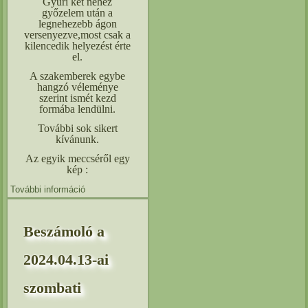
Gyuri két nehéz
győzelem után a
legnehezebb ágon
versenyezve,most csak a
kilencedik helyezést érte
el.
A szakemberek egybe
hangzó véleménye
szerint ismét kezd
formába lendülni.
További sok sikert
kívánunk.
Az egyik meccséről egy
kép :
További információ
BUDAPEST KUPA ! Az elmúlt hétvégén. A megyeri úti
sportcsarnokban megméretette magát a judo sportág
eltije. tartalommal kapcsolatosan
Beszámoló a
2024.04.13-ai
szombati