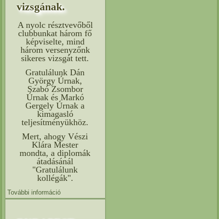
vizsgának.
A nyolc résztvevőből
clubbunkat három fő
képviselte, mind
három versenyzőnk
sikeres vizsgát tett.
Gratulálunk Dán
György Úrnak,
Szabó Zsombor
Úrnak és Markó
Gergely Úrnak a
kimagasló
teljesítményükhöz.
Mert, ahogy Vészi
Klára Mester
mondta, a diplomák
átadásánál
"Gratulálunk
kollégák".
További információ
A mai napon clubbunk adott helyet a 2024-es judo
oktatói vizsgának. tartalommal kapcsolatosan