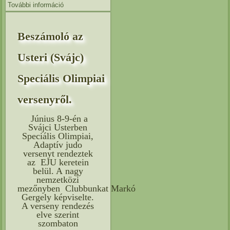
További információ
Beszámoló a 2024-es Porec-i (Horvátország) EJU
Judo Fesztiválról . tartalommal kapcsolatosan
Beszámoló az
Usteri (Svájc)
Speciális Olimpiai
versenyről.
Június 8-9-én a
Svájci Usterben
Speciális Olimpiai,
Adaptív judo
versenyt rendeztek
az EJU keretein
belül. A nagy
nemzetközi
mezőnyben Clubbunkat Markó
Gergely képviselte.
A verseny rendezés
elve szerint
szombaton