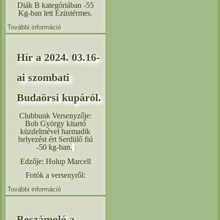
Diák B kategóriában -55
Kg-ban lett Ezüstérmes.
További információ
Beszámoló a 2024.04.13-ai szombati Nagykörösi
Regionális Rangsorversenyről tartalommal
kapcsolatosan
Hír a 2024. 03.16-
ai szombati
Budaörsi kupáról.
Clubbunk Versenyzője:
Bob György kitartó
küzdelmével harmadik
helyezést ért Serdülő fiú
-50 kg-ban.
Edzője: Holup Marcell
Fotók a versenyről:
További információ
Hír a 2024. 03.16-ai szombati Budaörsi kupáról.
tartalommal kapcsolatosan
Beszámoló a