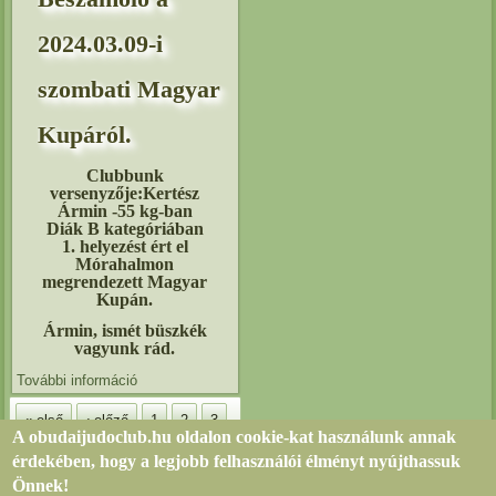
2024.03.09-i
szombati Magyar
Kupáról.
Clubbunk
versenyzője:Kertész
Ármin -55 kg-ban
Diák B kategóriában
1. helyezést ért el
Mórahalmon
megrendezett Magyar
Kupán.
Ármin, ismét büszkék
vagyunk rád.
További információ
Beszámoló a 2024.03.09-i szombati Magyar Kupáról.
tartalommal kapcsolatosan
Oldalak
« első
‹ előző
1
2
3
A obudaijudoclub.hu oldalon cookie-kat használunk annak
4
5
6
7
8
9
…
érdekében, hogy a legjobb felhasználói élményt nyújthassuk
Önnek!
következő ›
utolsó »