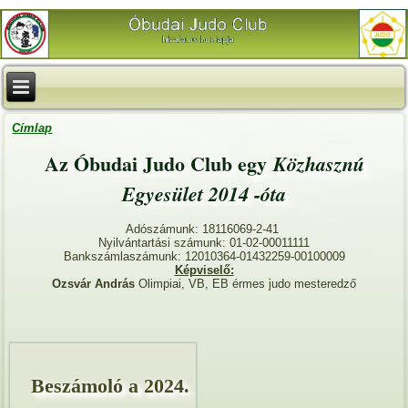
Címlap
Az Óbudai Judo Club egy
Közhasznú
Egyesület 2014 -óta
Adószámunk: 18116069-2-41
Nyilvántartási számunk: 01-02-00011111
Bankszámlaszámunk: 12010364-01432259-00100009
Képviselő:
Ozsvár András
Olimpiai, VB, EB érmes judo mesteredző
Beszámoló a 2024.