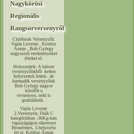
Nagykörösi
Regionális
Rangsorversenyről
Clubbunk Versenyzői:
Vajda Levente , Kertész
Ármin , Bob György
nagyszerű eredményeket
érteket el.
Helyezettek: A három
versenyzőnkből ketten
helyezettek lettek: de
harmadik versenyzőnk
Bob György nagyot
küzdőtt a
versenyen, neki is
gratulálunk.
Vajda Levente
2.Versenyén, Diák C
kategóriában -36Kg-ban
vigaszágágon sikeresen
Bronérmes, 3.helyezést
ért el. Kertész Ármin