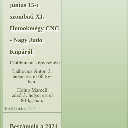
június 15-i
szombati XI.
Homokmégy CNC
- Nagy Judo
Kupáról.
Clubbunkat képviselték:
Ljáhovics Anton 3.
helyet ért el 66 kg-
ban,
Holup Marcell
edző 3. helyet ért el
80 kg-ban,
További információ
Beszámoló a 2024. június 15-i szombati XI.
Homokmégy CNC - Nagy Judo Kupáról. tartalommal
kapcsolatosan
Beszámoló a 2024-